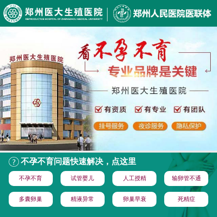
不孕不育问题快速解决，点这里
不孕不育
试管婴儿
人工授精
输卵管不通
多囊卵巢
精液异常
卵巢早衰
死精症