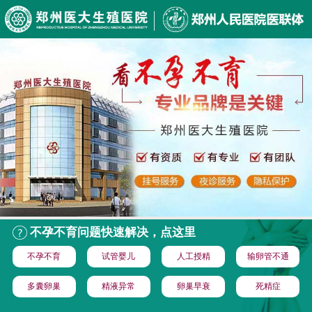
不孕不育问题快速解决，点这里
不孕不育
试管婴儿
人工授精
输卵管不通
多囊卵巢
精液异常
卵巢早衰
死精症