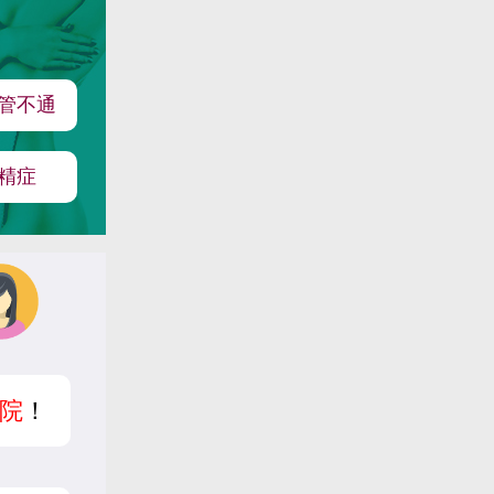
管不通
精症
院
！