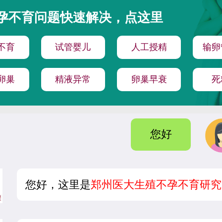
孕不育问题快速解决，点这里
不育
试管婴儿
人工授精
输卵
卵巢
精液异常
卵巢早衰
死
您好
您好，这里是
郑州医大生殖不孕不育研究