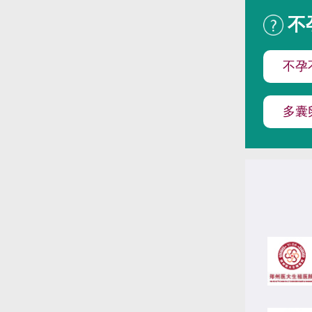
不
不孕
多囊