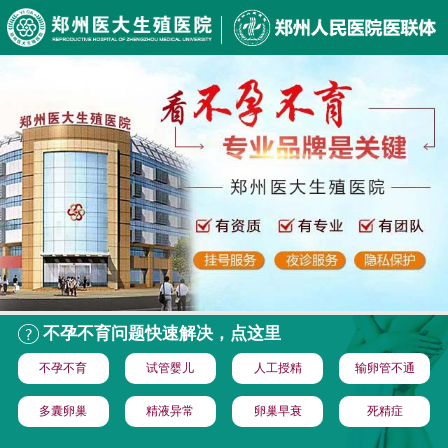
不孕不育问题快速解决，点这里
不孕不育
试管婴儿
人工授精
输卵管不通
多囊卵巢
精液异常
卵巢早衰
死精症