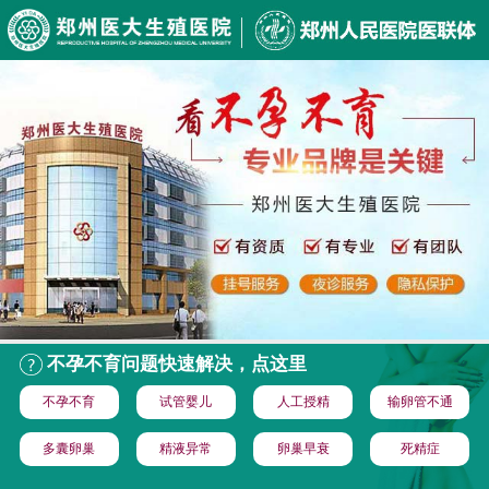
不孕不育问题快速解决，点这里
不孕不育
试管婴儿
人工授精
输卵管不通
多囊卵巢
精液异常
卵巢早衰
死精症