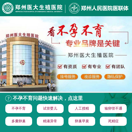
不孕不育问题快速解决，点这里
不孕不育
试管婴儿
人工授精
输卵管不通
多囊卵巢
精液异常
卵巢早衰
死精症