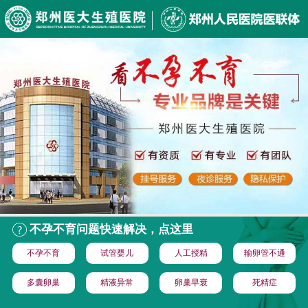
不孕不育问题快速解决，点这里
不孕不育
试管婴儿
人工授精
输卵管不通
多囊卵巢
精液异常
卵巢早衰
死精症