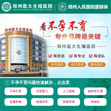
不孕不育问题快速解决，点这里
不孕不育
试管婴儿
人工授精
输卵管不通
多囊卵巢
精液异常
卵巢早衰
死精症