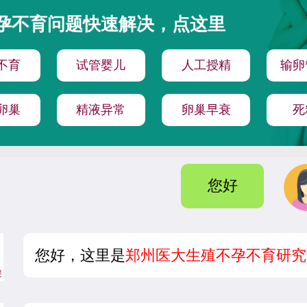
孕不育问题快速解决，点这里
不育
试管婴儿
人工授精
输卵
卵巢
精液异常
卵巢早衰
死
您好
您好，这里是
郑州医大生殖不孕不育研究