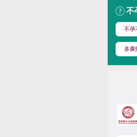
不
不孕
多囊