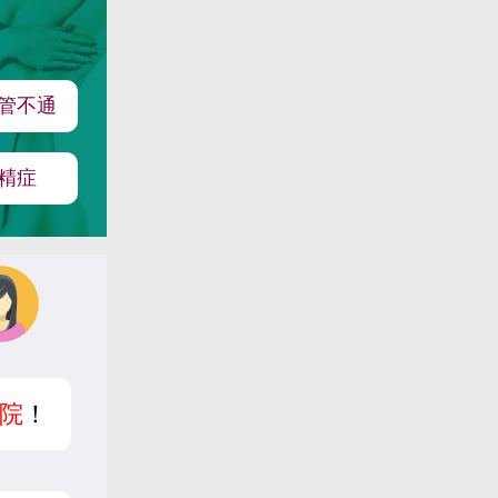
管不通
精症
院
！