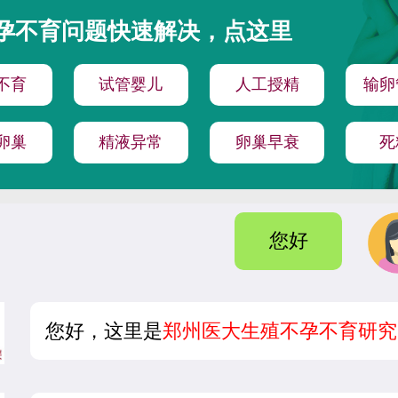
孕不育问题快速解决，点这里
不育
试管婴儿
人工授精
输卵
卵巢
精液异常
卵巢早衰
死
您好
您好，这里是
郑州医大生殖不孕不育研究