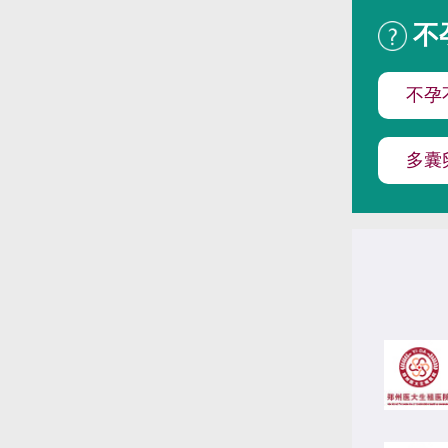
不
不孕
多囊