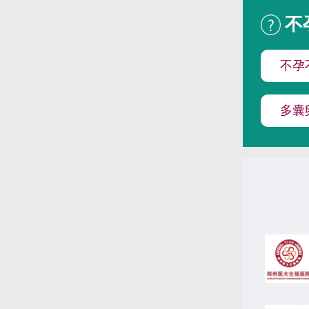
不
不孕
多囊