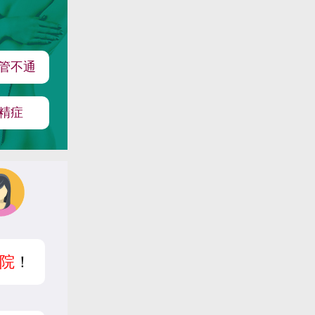
管不通
精症
院
！