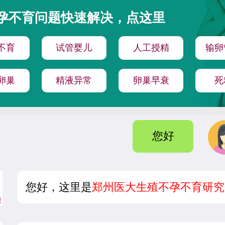
孕不育问题快速解决，点这里
不育
试管婴儿
人工授精
输卵
卵巢
精液异常
卵巢早衰
死
您好
您好，这里是
郑州医大生殖不孕不育研究