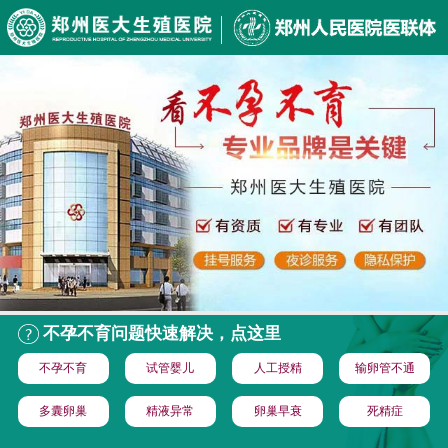
不孕不育问题快速解决，点这里
不孕不育
试管婴儿
人工授精
输卵管不通
多囊卵巢
精液异常
卵巢早衰
死精症