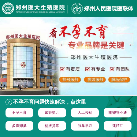
不孕不育问题快速解决，点这里
不孕不育
试管婴儿
人工授精
输卵管不通
多囊卵巢
精液异常
卵巢早衰
死精症