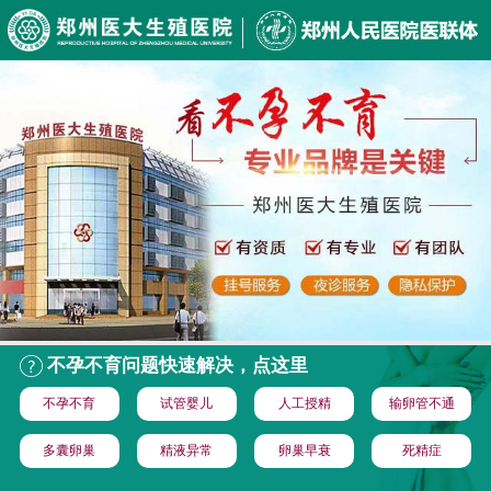
不孕不育问题快速解决，点这里
不孕不育
试管婴儿
人工授精
输卵管不通
多囊卵巢
精液异常
卵巢早衰
死精症