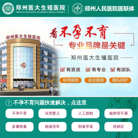
不孕不育问题快速解决，点这里
不孕不育
试管婴儿
人工授精
输卵管不通
多囊卵巢
精液异常
卵巢早衰
死精症