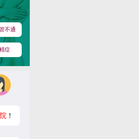
管不通
精症
院
！