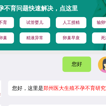
孕不育问题快速解决，点这里
不育
试管婴儿
人工授精
输卵
卵巢
精液异常
卵巢早衰
死
您好
您好，这里是
郑州医大生殖不孕不育研究