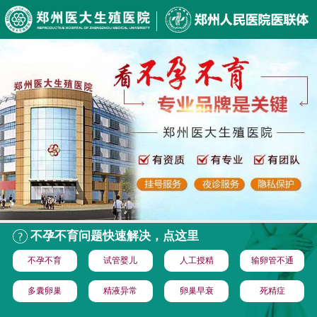
不孕不育问题快速解决，点这里
不孕不育
试管婴儿
人工授精
输卵管不通
多囊卵巢
精液异常
卵巢早衰
死精症