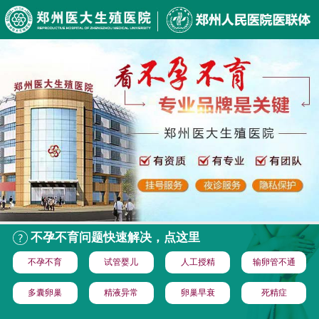
不孕不育问题快速解决，点这里
不孕不育
试管婴儿
人工授精
输卵管不通
多囊卵巢
精液异常
卵巢早衰
死精症