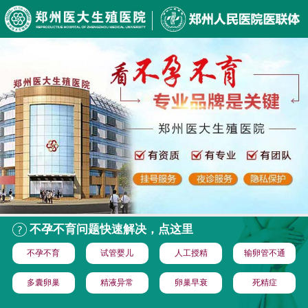
不孕不育问题快速解决，点这里
不孕不育
试管婴儿
人工授精
输卵管不通
多囊卵巢
精液异常
卵巢早衰
死精症