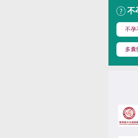
不
不孕
多囊