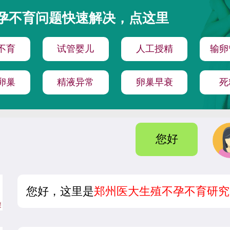
孕不育问题快速解决，点这里
不育
试管婴儿
人工授精
输卵
卵巢
精液异常
卵巢早衰
死
您好
您好，这里是
郑州医大生殖不孕不育研究