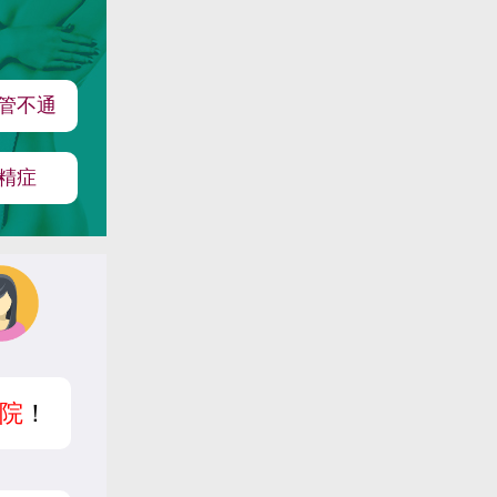
管不通
精症
院
！