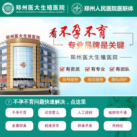
不孕不育问题快速解决，点这里
不孕不育
试管婴儿
人工授精
输卵管不通
多囊卵巢
精液异常
卵巢早衰
死精症