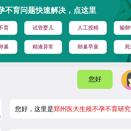
孕不育问题快速解决，点这里
不育
试管婴儿
人工授精
输卵
卵巢
精液异常
卵巢早衰
死
您好
您好，这里是
郑州医大生殖不孕不育研究