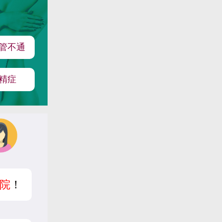
管不通
精症
院
！