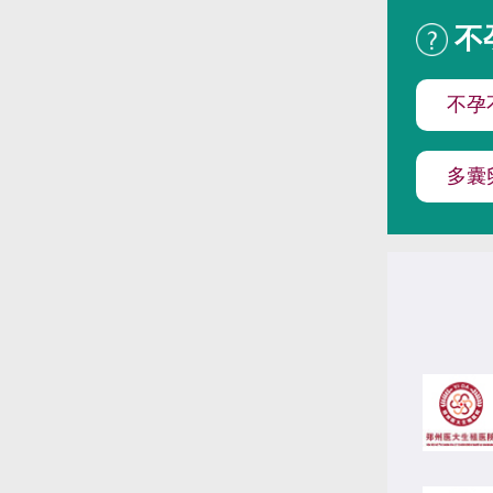
不
不孕
多囊