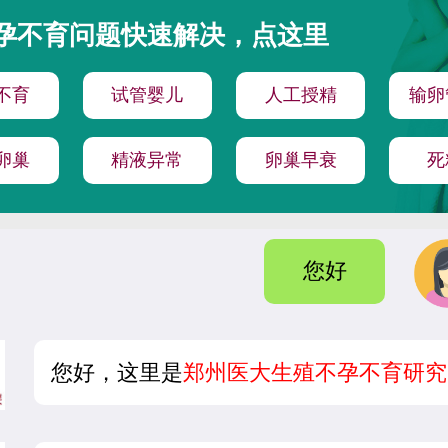
孕不育问题快速解决，点这里
不育
试管婴儿
人工授精
输卵
卵巢
精液异常
卵巢早衰
死
您好
您好，这里是
郑州医大生殖不孕不育研究