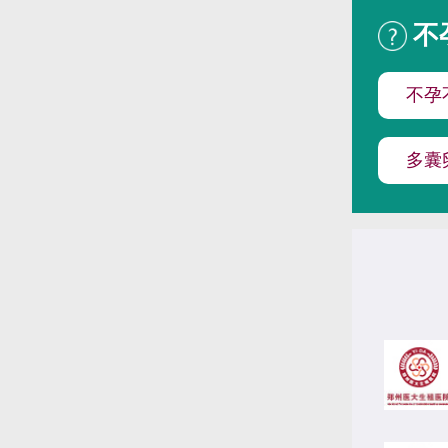
不
不孕
多囊