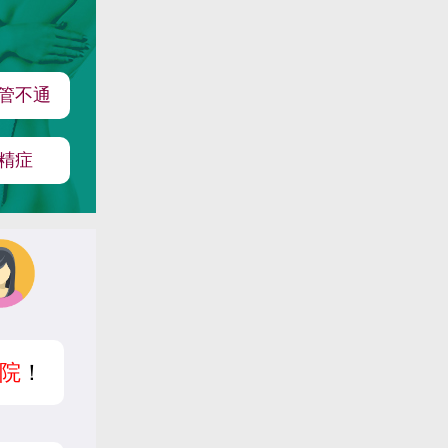
管不通
精症
院
！