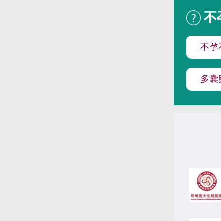
不
不孕
多囊