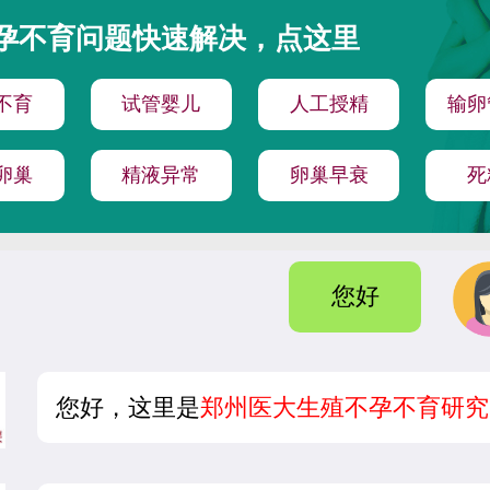
孕不育问题快速解决，点这里
不育
试管婴儿
人工授精
输卵
卵巢
精液异常
卵巢早衰
死
您好
您好，这里是
郑州医大生殖不孕不育研究