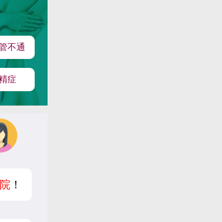
管不通
精症
院
！