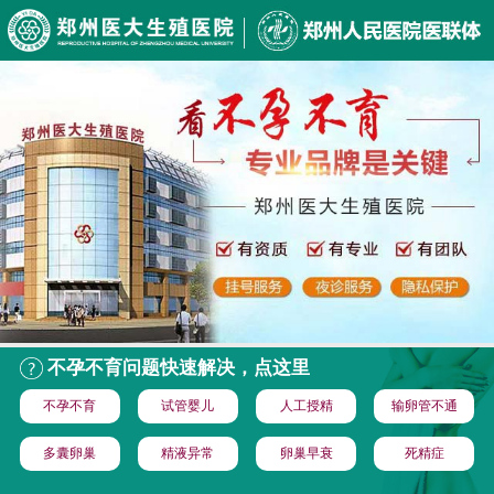
不孕不育问题快速解决，点这里
不孕不育
试管婴儿
人工授精
输卵管不通
多囊卵巢
精液异常
卵巢早衰
死精症